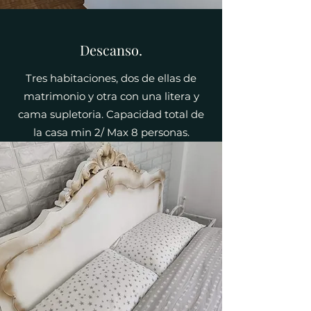
Descanso.
Tres habitaciones, dos de ellas de
matrimonio y otra con una litera y
cama supletoria. Capacidad total de
la casa min 2/ Max 8 personas.