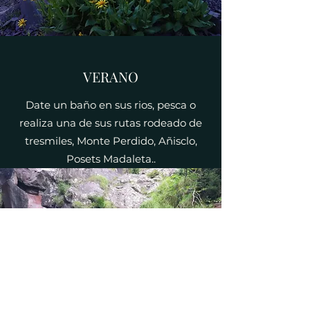
VERANO
Date un baño en sus rios, pesca o
realiza una de sus rutas rodeado de
tresmiles, Monte Perdido, Añisclo,
Posets Madaleta..